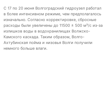
С 17 по 20 июня Волгоградский гидроузел работал
в более интенсивном режиме, чем предполагалось
изначально. Согласно корректировке, сбросные
расходы были увеличены до 11500 ± 500 м³/с из-за
излишков воды в водохранилищах Волжско-
Камского каскада. Таким образом, Волго-
Ахтубинская пойма и низовья Волги получили
немного больше влаги.
Ранее ученые и экологи били тревогу из-за
скудного паводка.
«Позорище несусветное»: в Астрахани
возмущены уменьшением сбросов
Волжской ГЭС
Волгоград
Волжская ГЭС
паводок
половодье