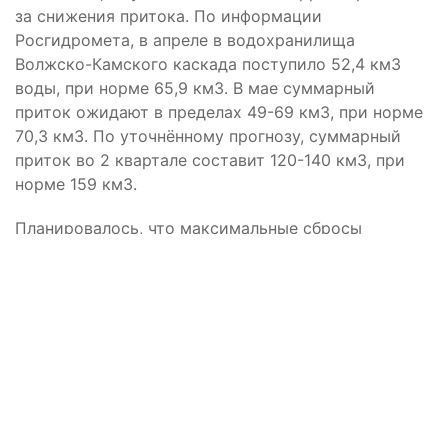
за снижения притока. По информации
Росгидромета, в апреле в водохранилища
Волжско-Камского каскада поступило 52,4 км3
воды, при норме 65,9 км3. В мае суммарный
приток ожидают в пределах 49-69 км3, при норме
70,3 км3. По уточнённому прогнозу, суммарный
приток во 2 квартале составит 120-140 км3, при
норме 159 км3.
Планировалось, что максимальные сбросы
25000±500 м3/с на Волжской ГЭС продлятся с 28
апреля по 5 мая. 4 мая объемы сбросов должны
были составить 23000±500 кубометров воды в
секунду.
Волжской ГЭС запретили сбрасывать
воду по максимуму