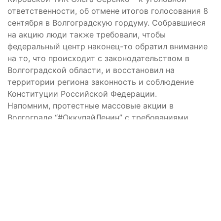
ответственности, об отмене итогов голосования 8
сентября в Волгоградскую гордуму. Собравшиеся
на акцию люди также требовали, чтобы
федеральный центр наконец-то обратил внимание
на то, что происходит с законодательством в
Волгоградской области, и восстановил на
территории региона законность и соблюдение
Конституции Российской Федерации.
Напомним, протестные массовые акции в
Волгограде “#ОккупайЛенин” с требованиями
отменить результаты нечестных выборов проходят
непрерывно с 10 сентября параллельно с
массовыми голодовками многодетных матерей и
матерей детей-инвалидов, многие из которых
также выступают за отставку губернатора
Волгоградской области.