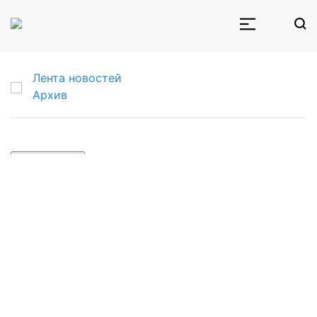
Лента новостей
Архив
Загрузить еще
16 мая · 17:36
Президент РФ
утвердил единые
базовые меры
поддержки
участников СВО